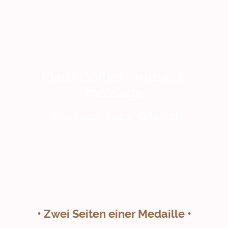
Klaus Göttler - music &
message
Theologe, Autor, Gitarrist
• Zwei Seiten einer Medaille •